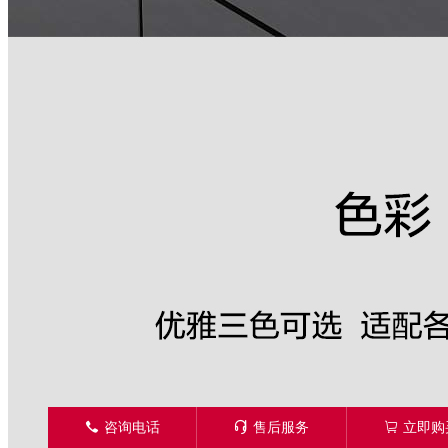
󦁁
咨询电话
󦑱
售后服务
󦂱
立即购