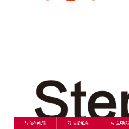
󦁁
咨询电话
󦑱
售后服务
󦂱
立即购