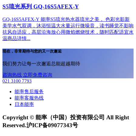
S5琉光系列 GQ-16S5AFEX-Y
GQ-16S5AFEX-Y 能率S5琉光热水器琉光之美， 色彩光影新
美学水气双调，沐浴恒温大水量运行微噪音，读书睡觉不影响
抗风自适应，高层沿海放心用微焰燃烧技术，随时匹配适宜水
温商品详情...
现在，非常期待与您的又一次邂逅
我们努力让每一次邂逅总能超越期待
咨询热线
立即免费咨询
021 3100 7793
能率售后服务
能率客服热线
日本能率
Copyright © 能率（中国）投资有限公司 All Right
Reserved.沪ICP备09077343号