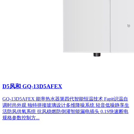
D5风和 GQ-13D5AFEX
GQ-13D5AFEX 能率热水器第四代智能恒温技术 Fapit识温自
调时尚外观 独特拼接玻璃设计多维降噪系统 轻音低噪静享生
活防风供氧系统 抗风稳燃防倒灌智能漏电插头 0.1S快速断电
规格参数控制方...